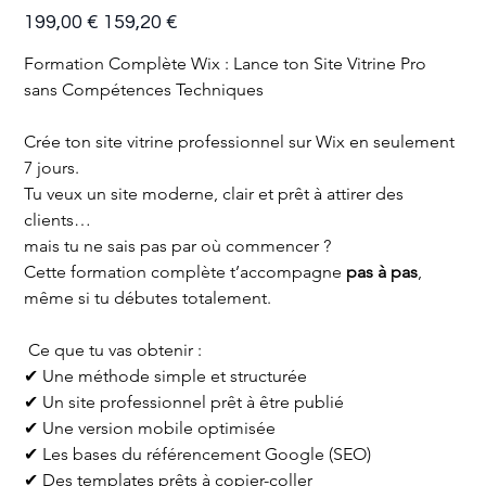
Prix
Prix
199,00 €
159,20 €
d’origine
promotionnel
Formation Complète Wix : Lance ton Site Vitrine Pro 
sans Compétences Techniques
Crée ton site vitrine professionnel sur Wix en seulement 
7 jours.
Tu veux un site moderne, clair et prêt à attirer des 
clients…
mais tu ne sais pas par où commencer ?
Cette formation complète t’accompagne 
pas à pas
, 
même si tu débutes totalement.
 Ce que tu vas obtenir :
✔ Une méthode simple et structurée
✔ Un site professionnel prêt à être publié
✔ Une version mobile optimisée
✔ Les bases du référencement Google (SEO)
✔ Des templates prêts à copier-coller