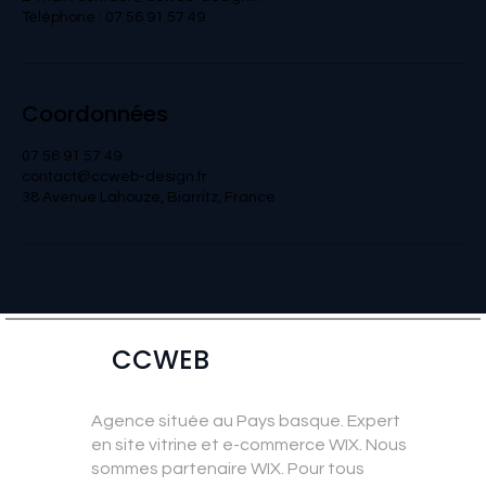
Téléphone : 07 56 91 57 49
Coordonnées
07 56 91 57 49
contact@ccweb-design.fr
38 Avenue Lahouze, Biarritz, France
CCWEB
Agence située au Pays basque. Expert
en site vitrine et e-commerce WIX. Nous
sommes partenaire WIX. Pour tous